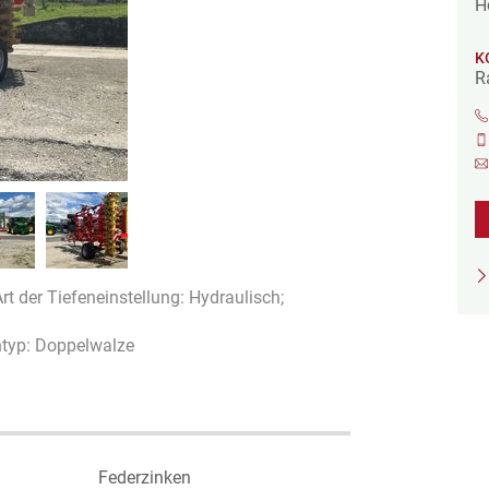
H
K
R
Art der Tiefeneinstellung: Hydraulisch;
ntyp: Doppelwalze
Federzinken