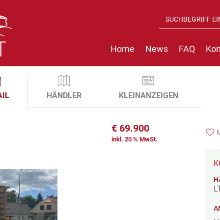
Home
News
FAQ
Kon
AIL
HÄNDLER
KLEINANZEIGEN
€
69.900
inkl. 20 % MwSt.
K
H
L
A