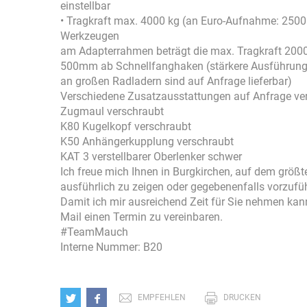
einstellbar
• Tragkraft max. 4000 kg (an Euro-Aufnahme: 2500
Werkzeugen
am Adapterrahmen beträgt die max. Tragkraft 2000
500mm ab Schnellfanghaken (stärkere Ausführunge
an großen Radladern sind auf Anfrage lieferbar)
Verschiedene Zusatzausstattungen auf Anfrage ver
Zugmaul verschraubt
K80 Kugelkopf verschraubt
K50 Anhängerkupplung verschraubt
KAT 3 verstellbarer Oberlenker schwer
Ich freue mich Ihnen in Burgkirchen, auf dem größ
ausführlich zu zeigen oder gegebenenfalls vorzufü
Damit ich mir ausreichend Zeit für Sie nehmen kann,
Mail einen Termin zu vereinbaren.
#TeamMauch
Interne Nummer: B20
EMPFEHLEN
DRUCKEN