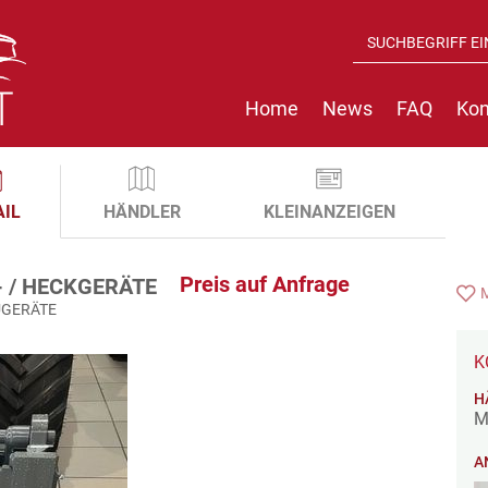
Home
News
FAQ
Kon
AIL
HÄNDLER
KLEINANZEIGEN
Preis auf Anfrage
- / HECKGERÄTE
UGERÄTE
K
H
M
A