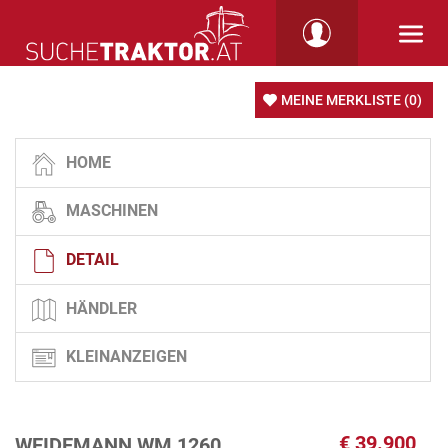
MEINE MERKLISTE
(0)
HOME
MASCHINEN
DETAIL
HÄNDLER
KLEINANZEIGEN
€
39.900
WEIDEMANN WM 1260