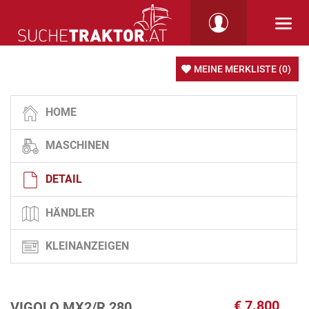
MEINE MERKLISTE
(0)
HOME
MASCHINEN
DETAIL
HÄNDLER
KLEINANZEIGEN
€
7.800
VIGOLO MX2/R 280