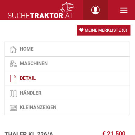
MEINE MERKLISTE
(0)
HOME
MASCHINEN
DETAIL
HÄNDLER
KLEINANZEIGEN
€
21.500
THALER KL 226/A