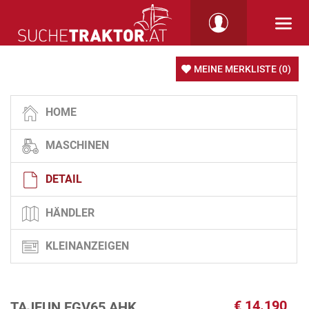
MEINE MERKLISTE
(0)
HOME
MASCHINEN
DETAIL
HÄNDLER
KLEINANZEIGEN
€
14.190
TAJFUN EGV65 AHK