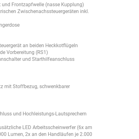
 und Frontzapfwelle (nasse Kupplung)
trischen Zwischenachssteuergeräten inkl.
ängerdose
teuergerät an beiden Heckkotflügeln
uide Vorbereitung (RS1)
nnschalter und Starthilfeanschluss
tz mit Stoffbezug, schwenkbarer
chluss und Hochleistungs-Lautsprechern
zusätzliche LED Arbeitsscheinwerfer (6x am
000 Lumen, 2x an den Handläufen je 2.000