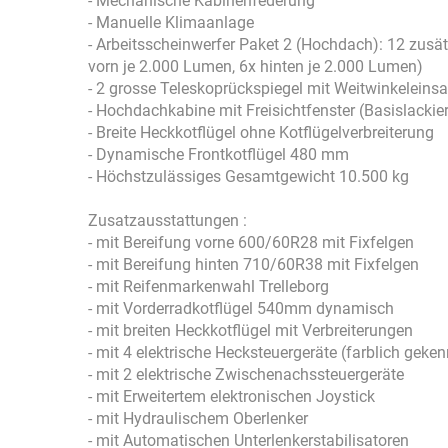
- Mechanische Kabinenfederung
- Manuelle Klimaanlage
- Arbeitsscheinwerfer Paket 2 (Hochdach): 12 zusä
vorn je 2.000 Lumen, 6x hinten je 2.000 Lumen)
- 2 grosse Teleskoprückspiegel mit Weitwinkeleinsa
- Hochdachkabine mit Freisichtfenster (Basislackie
- Breite Heckkotflügel ohne Kotflügelverbreiterung
- Dynamische Frontkotflügel 480 mm
- Höchstzulässiges Gesamtgewicht 10.500 kg
Zusatzausstattungen :
- mit Bereifung vorne 600/60R28 mit Fixfelgen
- mit Bereifung hinten 710/60R38 mit Fixfelgen
- mit Reifenmarkenwahl Trelleborg
- mit Vorderradkotflügel 540mm dynamisch
- mit breiten Heckkotflügel mit Verbreiterungen
- mit 4 elektrische Hecksteuergeräte (farblich gek
- mit 2 elektrische Zwischenachssteuergeräte
- mit Erweitertem elektronischen Joystick
- mit Hydraulischem Oberlenker
- mit Automatischen Unterlenkerstabilisatoren