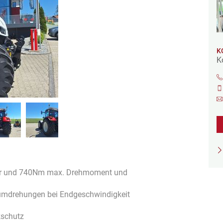
K
K
nder und 740Nm max. Drehmoment und
umdrehungen bei Endgeschwindigkeit
kschutz