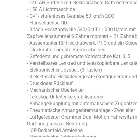
- 140 AH Batterie mit elekronischem Batterietrennsc
- 150 A Lichtmaschine
- CVT- stufenloses Getriebe 50 km/h ECO
- Flanschachse HD
- 3-fach Heckzapfwelle 540/540E/1.000 U/min mit
Zapfwellenstummel 6 Zähne montiert + 21 Zähne b
- Aussentaster für Heckhubwerk, PTO und ein Steue
- Ölgekühlte Longlife Bremsscheiben
- Gefederte und gebremste Vorderachse Kat. 3, 5
- Verstellbares Lenkrad und teleskopierbare Lenksä
- Elektronischer Joystick (3 Tasten)
- 3 elektrische Hecksteuergeräte (konfigurierbar un
- Druckloser Rücklauf
- Mechanischer Oberlenker
- Teleskop-Unterlenkerstabilisatoren
- Anhängerkupplung mit automatischem Zugbolz
- Pneumatische Anhängerbremsanlage - Zweileiter
- Luftgefederter Grammer Dual Motion Fahrersitz m
Gurt und passiver Belüftung
- ICP Bedienfeld Armlehne