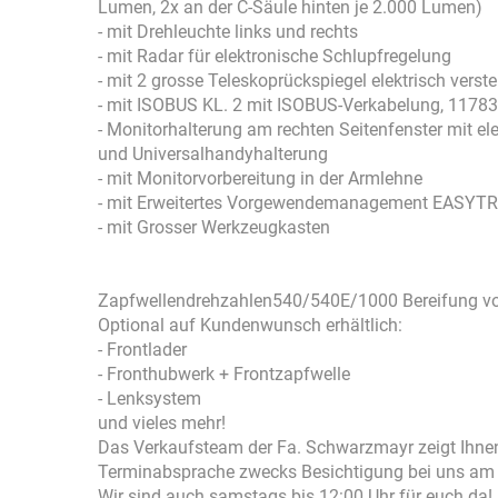
Lumen, 2x an der C-Säule hinten je 2.000 Lumen)
- mit Drehleuchte links und rechts
- mit Radar für elektronische Schlupfregelung
- mit 2 grosse Teleskoprückspiegel elektrisch verst
- mit ISOBUS KL. 2 mit ISOBUS-Verkabelung, 1178
- Monitorhalterung am rechten Seitenfenster mit 
und Universalhandyhalterung
- mit Monitorvorbereitung in der Armlehne
- mit Erweitertes Vorgewendemanagement EASYTR
- mit Grosser Werkzeugkasten
Zapfwellendrehzahlen540/540E/1000 Bereifung vo
Optional auf Kundenwunsch erhältlich:
- Frontlader
- Fronthubwerk + Frontzapfwelle
- Lenksystem
und vieles mehr!
Das Verkaufsteam der Fa. Schwarzmayr zeigt Ihne
Terminabsprache zwecks Besichtigung bei uns am 
Wir sind auch samstags bis 12:00 Uhr für euch da!