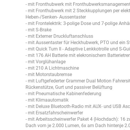
- mit Fronthubwerk mit Fronthubwerksmanagement
- mit Fronthubwerk mit 2 Steckkupplungen per elek
Heben-/Senken- Aussentaster
- mit Frontelektrik: 3-polige Dose und 7-polige Anh
- mit S-Brake
- mit Externer Druckluftanschluss
- mit Aussentaster für Heckhubwerk, PTO und ein S
- mit Quick Turn II - Adaptive Lenkkotrolle und S-G
- mit 176 AH Batterie mit elekronischem Batterietre
- mit Vorglühanlage
- mit 210 A Lichtmaschine
- mit Motorstaubremse
- mit Luftgefederter Grammer Dual Motion Fahrersi
Rückenstütze, Gurt und passiver Belüftung
- mit Pneumatische Kabinenfederung
- mit Klimaautomatik
- mit Deluxe Bluetooth-Radio mit AUX- und USB As
- mit Ersatzfahrscheinwerfer
- mit Arbeitsscheinwerfer Paket 4 (Hochdach): 16 
Dach vorn je 2.000 Lumen, 6x am Dach hintenje 2.