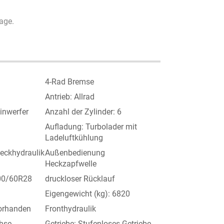
age.
4-Rad Bremse
Antrieb: Allrad
inwerfer
Anzahl der Zylinder: 6
Aufladung: Turbolader mit
Ladeluftkühlung
eckhydraulik
Außenbedienung
Heckzapfwelle
600/60R28
druckloser Rücklauf
Eigengewicht (kg): 6820
orhanden
Fronthydraulik
hse
Getriebe: Stufenloses Getriebe