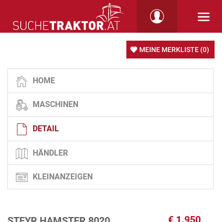
MEINE MERKLISTE
(0)
HOME
MASCHINEN
DETAIL
HÄNDLER
KLEINANZEIGEN
€
1.950
STEYR HAMSTER 8020