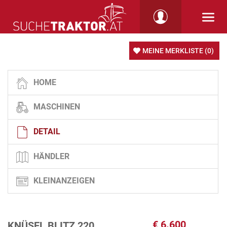
MEINE MERKLISTE
(0)
HOME
MASCHINEN
DETAIL
HÄNDLER
KLEINANZEIGEN
€
6.600
KNÜSEL BLITZ 220