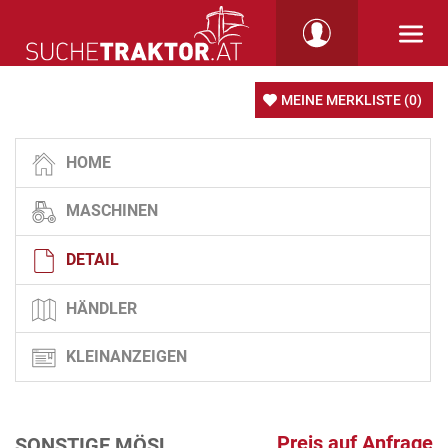
MEINE MERKLISTE
(0)
HOME
MASCHINEN
DETAIL
HÄNDLER
KLEINANZEIGEN
Preis auf Anfrage
SONSTIGE MÖSL