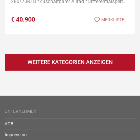
280/70R18 *Zuschaltbarer Allrad *Differentialsperr...
€
40.900
MERKLISTE
WEITERE KATEGORIEN ANZEIGEN
UNTERNEHMEN
AGB
Impressum