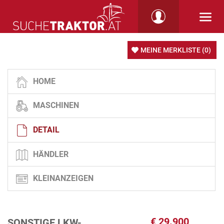
MEINE MERKLISTE
(0)
HOME
MASCHINEN
DETAIL
HÄNDLER
KLEINANZEIGEN
€
29.900
SONSTIGE LKW-