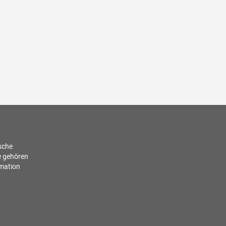
ische
e gehören
rmation