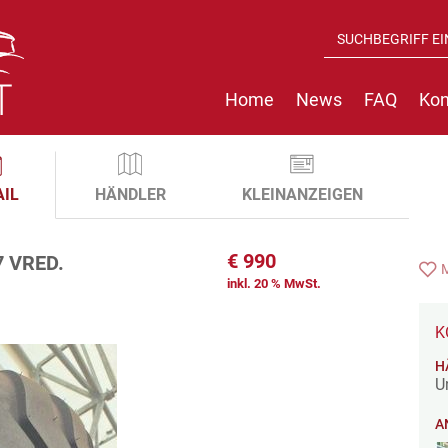
Home
News
FAQ
Kon
AIL
HÄNDLER
KLEINANZEIGEN
€
990
 VRED.
inkl. 20 % MwSt.
K
H
U
A