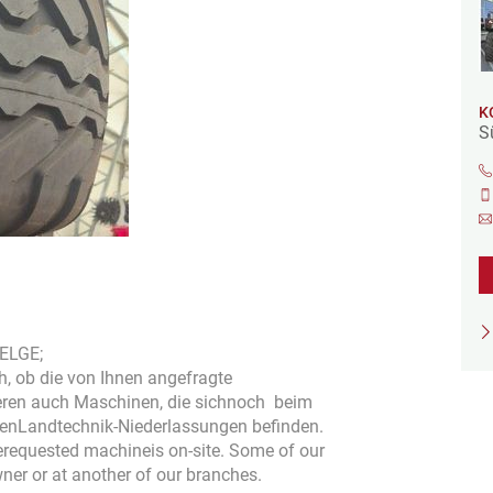
K
S
ELGE;
ch, ob die von Ihnen angefragte
ieren auch Maschinen, die sichnoch beim
renLandtechnik-Niederlassungen befinden.
therequested machineis on-site. Some of our
wner or at another of our branches.