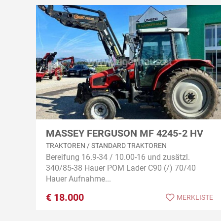
MASSEY FERGUSON MF 4245-2 HV
TRAKTOREN / STANDARD TRAKTOREN
Bereifung 16.9-34 / 10.00-16 und zusätzl.
340/85-38 Hauer POM Lader C90 (/) 70/40
Hauer Aufnahme...
€
18.000
MERKLISTE