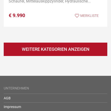
Schaufel, Mittelauskippzylinder, Hydraulische...
€
9.990
MERKLISTE
WEITERE KATEGORIEN ANZEIGEN
UNTERNEHMEN
AGB
Impressum