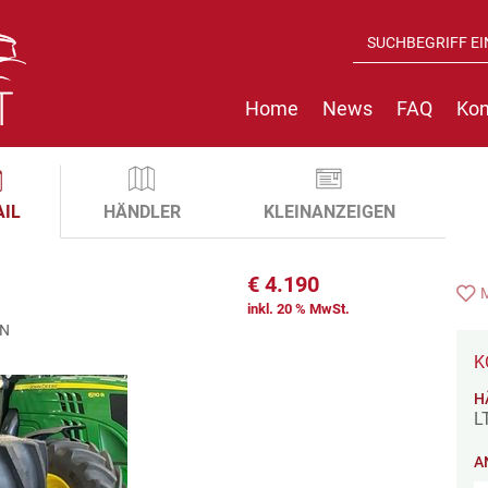
Home
News
FAQ
Kon
AIL
HÄNDLER
KLEINANZEIGEN
€
4.190
inkl. 20 % MwSt.
EN
K
H
L
A