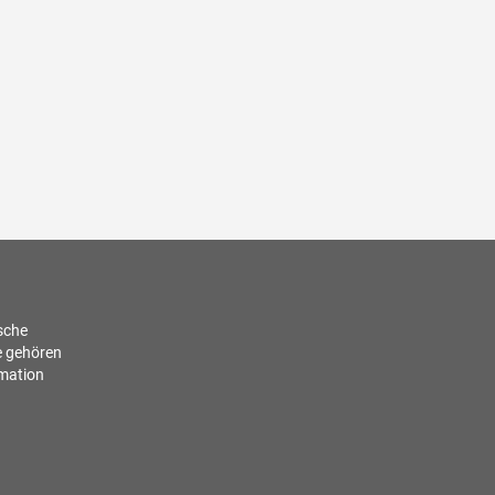
ische
e gehören
rmation