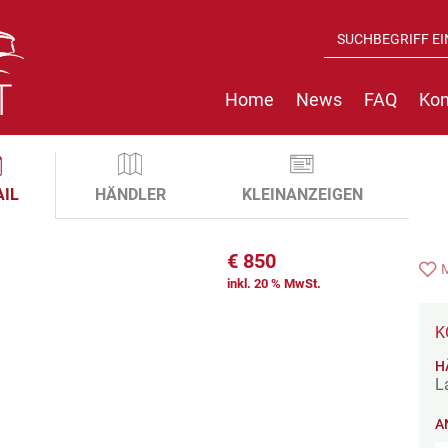
Home
News
FAQ
Kon
AIL
HÄNDLER
KLEINANZEIGEN
€
850
inkl. 20 % MwSt.
K
H
L
A