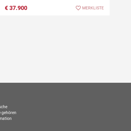
€
37.900
MERKLISTE
ische
e gehören
rmation