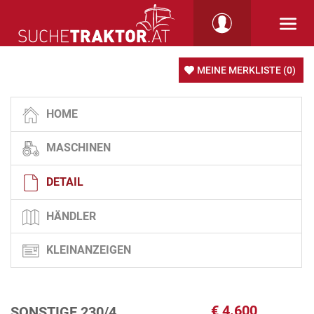
MEINE MERKLISTE
(0)
HOME
MASCHINEN
DETAIL
HÄNDLER
KLEINANZEIGEN
€
4.600
SONSTIGE 230/4