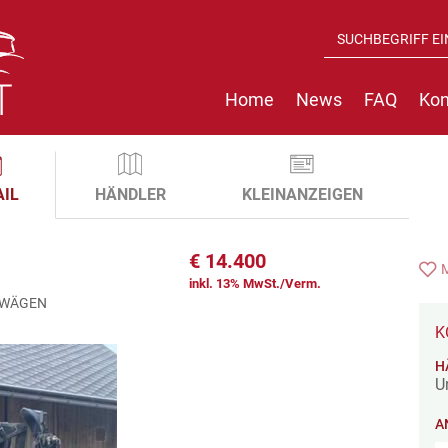
Home
News
FAQ
Kon
AIL
HÄNDLER
KLEINANZEIGEN
€
14.400
inkl. 13% MwSt./Verm.
EWÄGEN
K
H
U
A