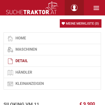
MEINE MERKLISTE
(0)
HOME
MASCHINEN
DETAIL
HÄNDLER
KLEINANZEIGEN
€
9.900
SILOKING VM 11