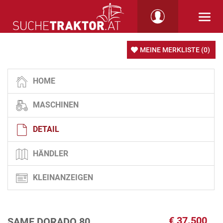
MEINE MERKLISTE
(0)
HOME
MASCHINEN
DETAIL
HÄNDLER
KLEINANZEIGEN
€
37.500
SAME DORADO 80