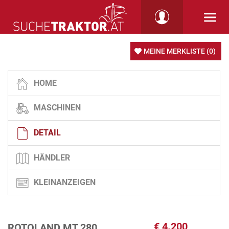
MEINE MERKLISTE
(0)
HOME
MASCHINEN
DETAIL
HÄNDLER
KLEINANZEIGEN
€
4.200
ROTOLAND MT 280