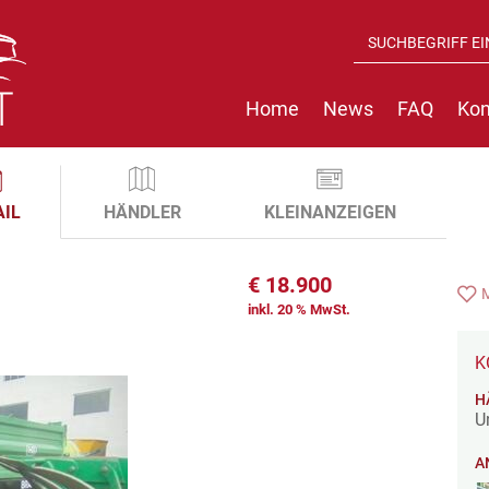
Home
News
FAQ
Kon
AIL
HÄNDLER
KLEINANZEIGEN
€
18.900
inkl. 20 % MwSt.
K
H
U
A