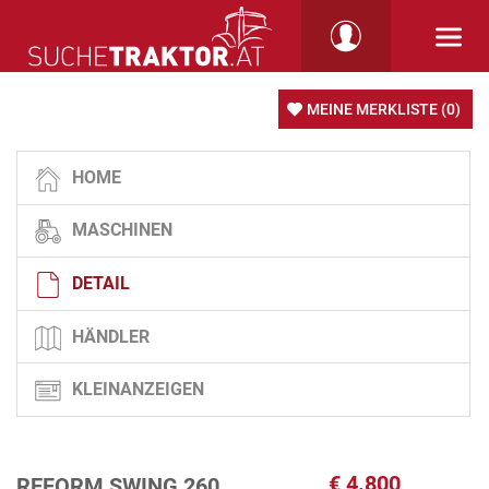
MEINE MERKLISTE
(0)
HOME
MASCHINEN
DETAIL
HÄNDLER
KLEINANZEIGEN
€
4.800
REFORM SWING 260