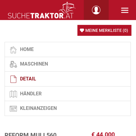
MEINE MERKLISTE
(0)
HOME
MASCHINEN
DETAIL
HÄNDLER
KLEINANZEIGEN
€
44.000
REFORM MULI 560