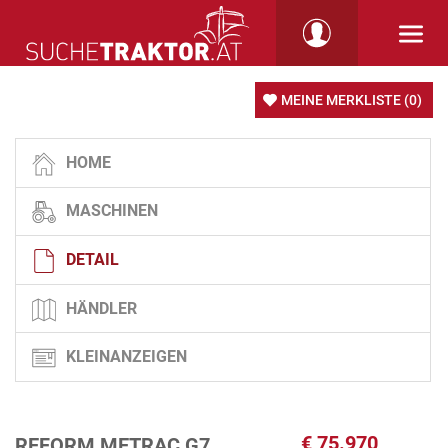
MEINE MERKLISTE
(0)
HOME
MASCHINEN
DETAIL
HÄNDLER
KLEINANZEIGEN
€
75.970
REFORM METRAC G7