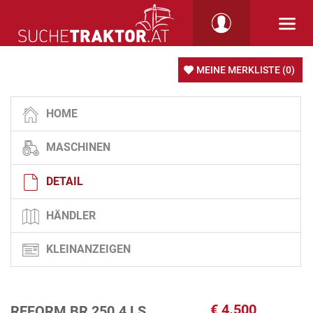
MEINE MERKLISTE
(0)
HOME
MASCHINEN
DETAIL
HÄNDLER
KLEINANZEIGEN
€
4.500
REFORM BR 250.4 LS