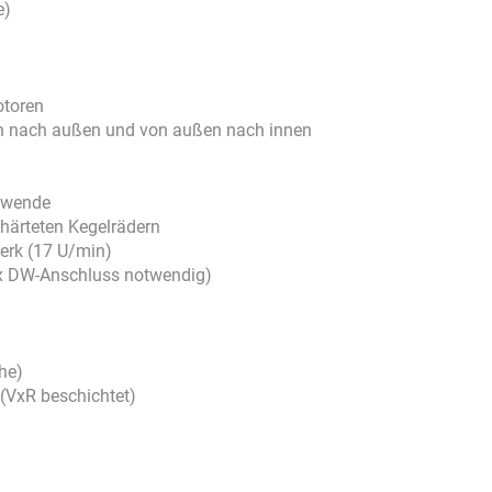
e)
otoren
nen nach außen und von außen nach innen
gewende
ehärteten Kegelrädern
erk (17 U/min)
(1x DW-Anschluss notwendig)
he)
 (VxR beschichtet)