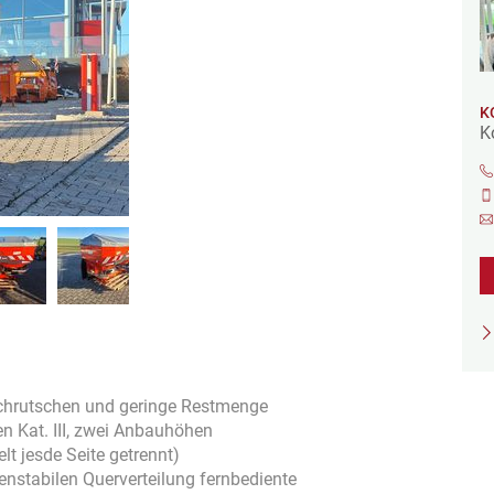
K
K
achrutschen und geringe Restmenge
en Kat. III, zwei Anbauhöhen
t jesde Seite getrennt)
nstabilen Querverteilung fernbediente