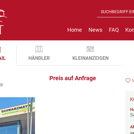
Home
News
FAQ
Kon
AIL
HÄNDLER
KLEINANZEIGEN
Preis auf Anfrage
ER
K
H
S
A