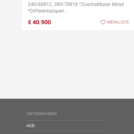
240/60R12, 280/70R18 *Zuschaltbarer Allrad
*Differentialsperr...
€
40.900
MERKLISTE
UNTERNEHMEN
AGB