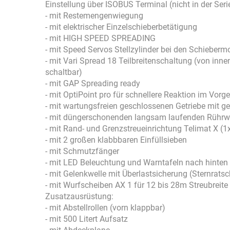
Einstellung über ISOBUS Terminal (nicht in der Seri
- mit Restemengenwiegung
- mit elektrischer Einzelschieberbetätigung
- mit HIGH SPEED SPREADING
- mit Speed Servos Stellzylinder bei den Schieberm
- mit Vari Spread 18 Teilbreitenschaltung (von in
schaltbar)
- mit GAP Spreading ready
- mit OptiPoint pro für schnellere Reaktion im Vor
- mit wartungsfreien geschlossenen Getriebe mit g
- mit düngerschonenden langsam laufenden Rührw
- mit Rand- und Grenzstreueinrichtung Telimat X 
- mit 2 großen klabbbaren Einfüllsieben
- mit Schmutzfänger
- mit LED Beleuchtung und Warntafeln nach hinten
- mit Gelenkwelle mit Überlastsicherung (Sternratsc
- mit Wurfscheiben AX 1 für 12 bis 28m Streubreite
Zusatzausrüstung:
- mit Abstellrollen (vorn klappbar)
- mit 500 Litert Aufsatz