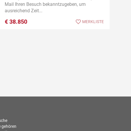
Mail Ihren Besuch bekanntzugeben, um
ausreichend Zeit...
€
38.850
MERKLISTE
ische
e gehören