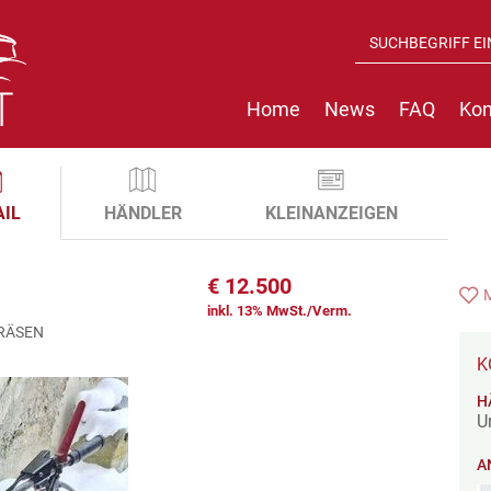
Home
News
FAQ
Kon
AIL
HÄNDLER
KLEINANZEIGEN
€
12.500
inkl. 13% MwSt./Verm.
RÄSEN
K
H
U
A