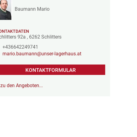
Baumann Mario
ONTAKTDATEN
chlitters 92a
,
6262
Schlitters
+436642249741
mario.baumann@unser-lagerhaus.at
KONTAKTFORMULAR
zu den Angeboten...