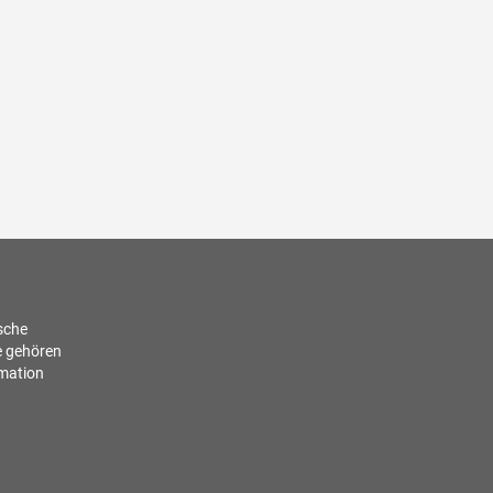
ische
e gehören
rmation