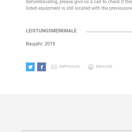
Beforetraveling, please give us a call to check if t
listed equipment is still located with the previous
LEISTUNGSMERKMALE
Baujahr: 2019
EMPFEHLEN
DRUCKEN