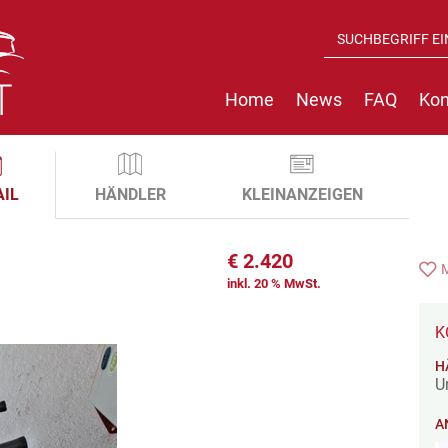
Home
News
FAQ
Kon
AIL
HÄNDLER
KLEINANZEIGEN
€
2.420
inkl. 20 % MwSt.
K
H
U
A