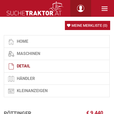
MEINE MERKLISTE
(0)
HOME
MASCHINEN
DETAIL
HÄNDLER
KLEINANZEIGEN
€
9.440
PÖTTINGER