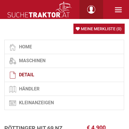
MEINE MERKLISTE
(0)
HOME
MASCHINEN
DETAIL
HÄNDLER
KLEINANZEIGEN
€
4.900
PÖTTINGER HIT 69 NZ