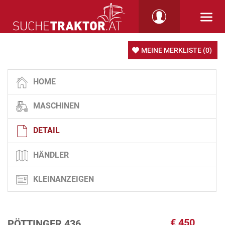
MEINE MERKLISTE
(0)
HOME
MASCHINEN
DETAIL
HÄNDLER
KLEINANZEIGEN
€
450
PÖTTINGER 436