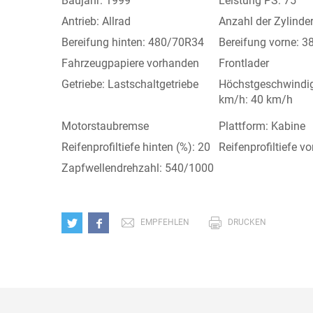
Baujahr: 1999
Leistung PS: 75
Antrieb: Allrad
Anzahl der Zylinder
Bereifung hinten: 480/70R34
Bereifung vorne: 
Fahrzeugpapiere vorhanden
Frontlader
Getriebe: Lastschaltgetriebe
Höchstgeschwindig
km/h: 40 km/h
Motorstaubremse
Plattform: Kabine
Reifenprofiltiefe hinten (%): 20
Reifenprofiltiefe vo
Zapfwellendrehzahl: 540/1000
EMPFEHLEN
DRUCKEN