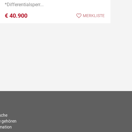
*Differentialsperr...
€
40.900
MERKLISTE
ische
e gehören
rmation