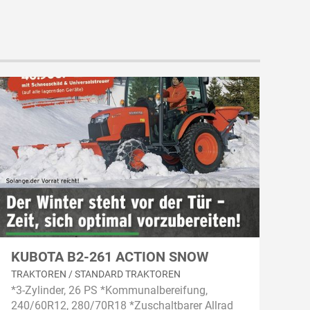
KUBOTA B2-261 ACTION SNOW
TRAKTOREN / STANDARD TRAKTOREN
*3-Zylinder, 26 PS *Kommunalbereifung,
240/60R12, 280/70R18 *Zuschaltbarer Allrad