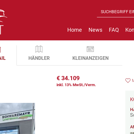
Home
News
FAQ
Kon
AIL
HÄNDLER
KLEINANZEIGEN
€
34.109
inkl. 13% MwSt./Verm.
K
H
S
A