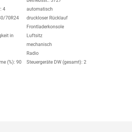
Betriebsst.: 3727
: 4
automatisch
380/70R24
druckloser Rücklauf
Frontladerkonsole
keit in
Luftsitz
mechanisch
Radio
rne (%): 90
Steuergeräte DW (gesamt): 2