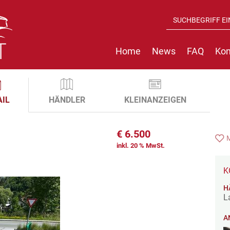
Home
News
FAQ
Kon
AIL
HÄNDLER
KLEINANZEIGEN
€
6.500
inkl. 20 % MwSt.
K
H
L
A