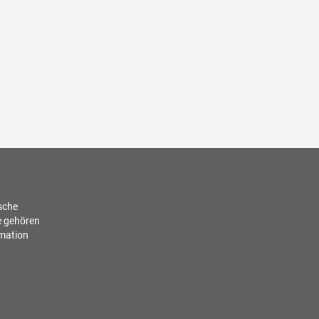
ische
e gehören
rmation