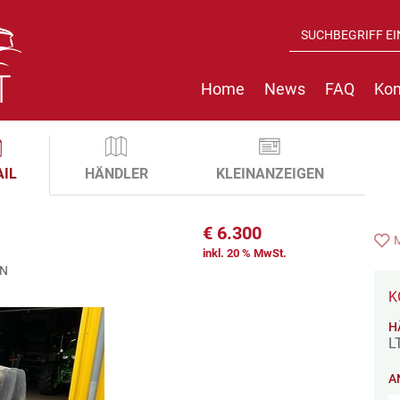
Home
News
FAQ
Kon
AIL
HÄNDLER
KLEINANZEIGEN
€
6.300
inkl. 20 % MwSt.
EN
K
H
L
A