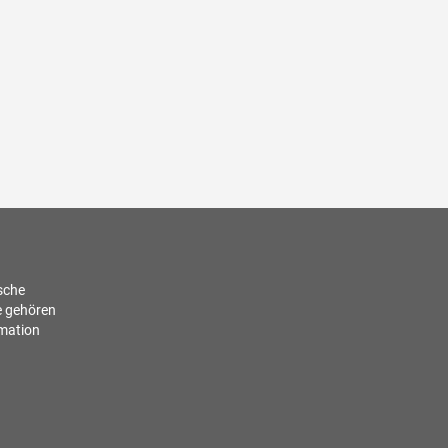
ische
e gehören
rmation