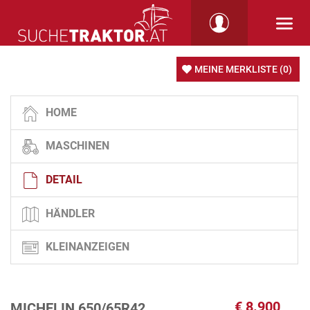
MEINE MERKLISTE
(0)
HOME
MASCHINEN
DETAIL
HÄNDLER
KLEINANZEIGEN
€
8.900
MICHELIN 650/65R42