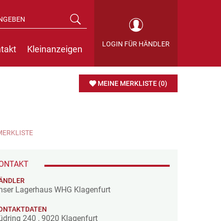
LOGIN FÜR HÄNDLER
takt
Kleinanzeigen
MEINE MERKLISTE
(0)
MERKLISTE
ONTAKT
ÄNDLER
nser Lagerhaus WHG Klagenfurt
ONTAKTDATEN
üdring 240
,
9020
Klagenfurt