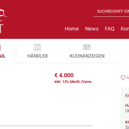
Home
News
FAQ
Kon
AIL
HÄNDLER
KLEINANZEIGEN
€
4.000
inkl. 13% MwSt./Verm.
K
H
U
K
S