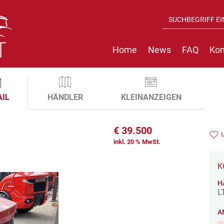
Home
News
FAQ
Kon
AIL
HÄNDLER
KLEINANZEIGEN
€
39.500
inkl. 20 % MwSt.
K
H
L
A