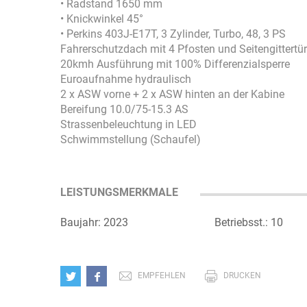
• Radstand 1650 mm
• Knickwinkel 45°
• Perkins 403J-E17T, 3 Zylinder, Turbo, 48, 3 PS
Fahrerschutzdach mit 4 Pfosten und Seitengittertü
20kmh Ausführung mit 100% Differenzialsperre
Euroaufnahme hydraulisch
2 x ASW vorne + 2 x ASW hinten an der Kabine
Bereifung 10.0/75-15.3 AS
Strassenbeleuchtung in LED
Schwimmstellung (Schaufel)
LEISTUNGSMERKMALE
Baujahr: 2023
Betriebsst.: 10
EMPFEHLEN
DRUCKEN