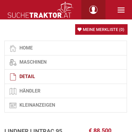
MEINE MERKLISTE
(0)
HOME
MASCHINEN
DETAIL
HÄNDLER
KLEINANZEIGEN
€
88.500
LINDNER LINTRAC 95