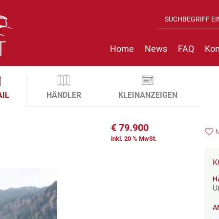
Home
News
FAQ
Kon
AIL
HÄNDLER
KLEINANZEIGEN
€
79.900
inkl. 20 % MwSt.
K
H
U
A