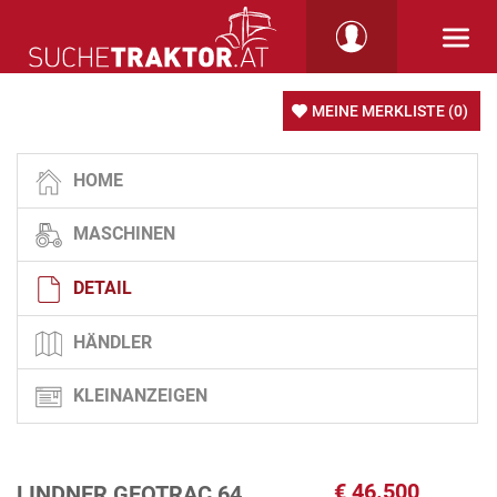
MEINE MERKLISTE
(0)
HOME
MASCHINEN
DETAIL
HÄNDLER
KLEINANZEIGEN
€
46.500
LINDNER GEOTRAC 64