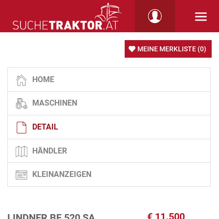
MEINE MERKLISTE
(0)
HOME
MASCHINEN
DETAIL
HÄNDLER
KLEINANZEIGEN
€
11.500
LINDNER BF 520 SA