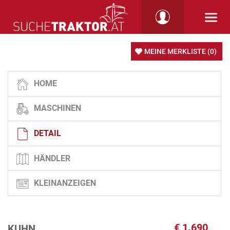
MEINE MERKLISTE
(0)
HOME
MASCHINEN
DETAIL
HÄNDLER
KLEINANZEIGEN
€
1.690
KUHN