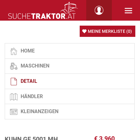
MEINE MERKLISTE
(0)
HOME
MASCHINEN
DETAIL
HÄNDLER
KLEINANZEIGEN
€
3.960
KUHN GF 5001 MH