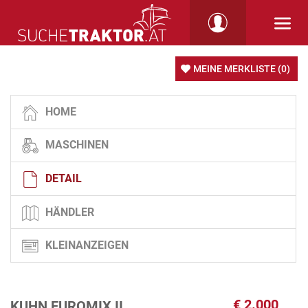
MEINE MERKLISTE
(0)
HOME
MASCHINEN
DETAIL
HÄNDLER
KLEINANZEIGEN
€
2.000
KUHN EUROMIX II