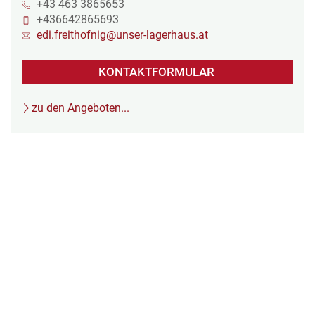
+43 463 3865653
+436642865693
edi.freithofnig@unser-lagerhaus.at
KONTAKTFORMULAR
zu den Angeboten...