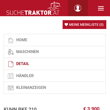
MEINE MERKLISTE
(0)
HOME
MASCHINEN
DETAIL
HÄNDLER
KLEINANZEIGEN
€
3.900
KUHN BKE 210