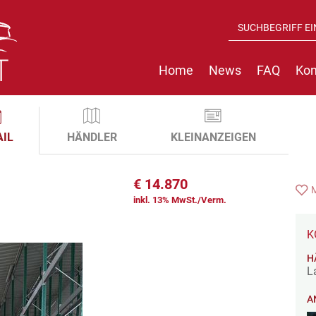
Home
News
FAQ
Kon
AIL
HÄNDLER
KLEINANZEIGEN
€
14.870
inkl. 13% MwSt./Verm.
K
H
L
A