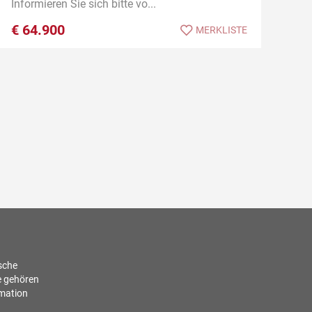
Informieren Sie sich bitte vo...
€
64.900
MERKLISTE
ische
e gehören
rmation