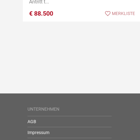
Antritt t...
€
88.500
MERKLISTE
UNTERNEHMEN
AGB
Impressum