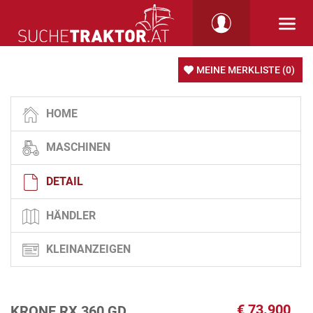
MEINE MERKLISTE
(0)
HOME
MASCHINEN
DETAIL
HÄNDLER
KLEINANZEIGEN
€
73.900
KRONE RX 360 GD