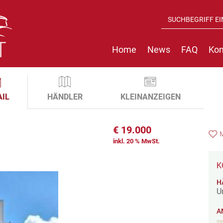
Home
News
FAQ
Kon
AIL
HÄNDLER
KLEINANZEIGEN
€
19.000
inkl. 20 % MwSt.
K
H
U
A