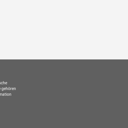
ische
e gehören
rmation