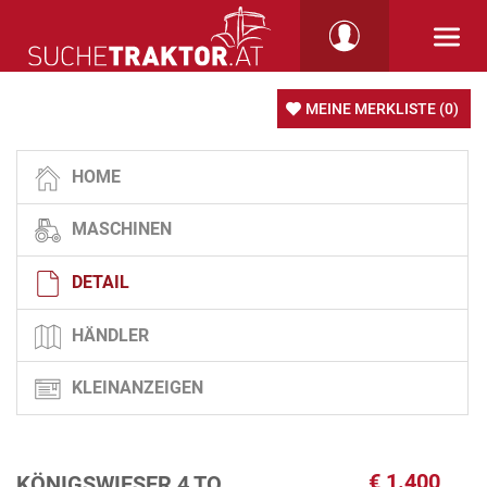
MEINE MERKLISTE
(0)
HOME
MASCHINEN
DETAIL
HÄNDLER
KLEINANZEIGEN
€
1.400
KÖNIGSWIESER 4 TO