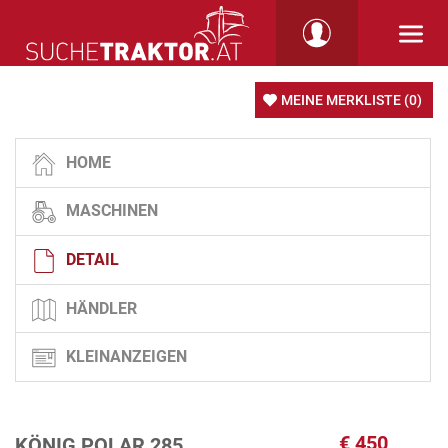
MEINE MERKLISTE
(0)
HOME
MASCHINEN
DETAIL
HÄNDLER
KLEINANZEIGEN
€
450
KÖNIG POLAR 285